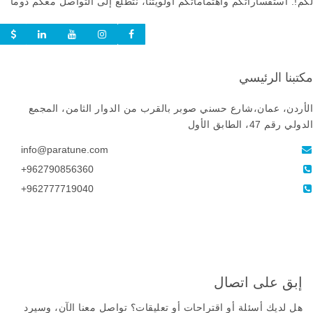
لكم!. استفساراتكم واهتماماتكم أولويتنا، نتطلع إلى التواصل معكم دوماً
مكتبنا الرئيسي
الأردن، عمان،شارع حسني صوبر بالقرب من الدوار الثامن، المجمع
الدولي رقم 47، الطابق الأول
info@paratune.com
‎+962790856360‎
‎+962777719040‎
إبق على اتصال
هل لديك أسئلة أو اقتراحات أو تعليقات؟ تواصل معنا الآن، وسيرد