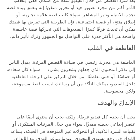
يعد سرد القصص من خلال الفيديو شكلاً من أشكال الفن. يتطلب
الأمر أكثر من مجرد تصوير جيد أو تحرير متقن؛ إنه يتعلق ببناء قصة
تجذب الانتباه وتثير المشاعر. سواء كانت قصة علامة تجارية، أو
إطلاق منتج، أو قضية اجتماعية، فإن الطريقة التي تعرض بها قصتك
يمكن أن تحدث فرقًا كبيرًا. الفيديوهات التي تحركها قصة عاطفية
واضحة هي الأكثر قدرة على التواصل مع الجمهور وترك تأثير دائم.
العاطفة في القلب
العاطفة هي محرك رئيسي في صياغة القصص المرئية. يميل الناس
إلى تذكر المحتوى الذي جعلهم يشعرون بشيء — سواء كان سعادة،
أو حماسًا، أو حتى تعاطفًا. من خلال التركيز على الرحلة العاطفية
داخل الفيديو، يمكنك التأكد من أن رسالتك ليست فقط مسموعة،
ولكن محسوسة.
الإبداع والهدف
يجب أن يخدم كل فيديو غرضًا، ولكنه يجب أن يحتوي أيضًا على
عنصر إبداعي يجعله مميزًا. سواء من خلال المرئيات المبتكرة، أو
تقنيات السرد الذكية، أو التحولات غير المتوقعة في الحبكة، يساعد
الإبداع في رفع مستوى المحتوى. عندما يتناغم الهدف مع الإبداع،