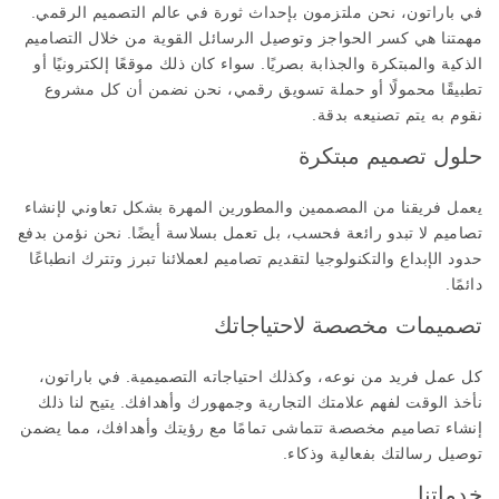
في باراتون، نحن ملتزمون بإحداث ثورة في عالم التصميم الرقمي.
مهمتنا هي كسر الحواجز وتوصيل الرسائل القوية من خلال التصاميم
الذكية والمبتكرة والجذابة بصريًا. سواء كان ذلك موقعًا إلكترونيًا أو
تطبيقًا محمولًا أو حملة تسويق رقمي، نحن نضمن أن كل مشروع
نقوم به يتم تصنيعه بدقة.
حلول تصميم مبتكرة
يعمل فريقنا من المصممين والمطورين المهرة بشكل تعاوني لإنشاء
تصاميم لا تبدو رائعة فحسب، بل تعمل بسلاسة أيضًا. نحن نؤمن بدفع
حدود الإبداع والتكنولوجيا لتقديم تصاميم لعملائنا تبرز وتترك انطباعًا
دائمًا.
تصميمات مخصصة لاحتياجاتك
كل عمل فريد من نوعه، وكذلك احتياجاته التصميمية. في باراتون،
نأخذ الوقت لفهم علامتك التجارية وجمهورك وأهدافك. يتيح لنا ذلك
إنشاء تصاميم مخصصة تتماشى تمامًا مع رؤيتك وأهدافك، مما يضمن
توصيل رسالتك بفعالية وذكاء.
خدماتنا